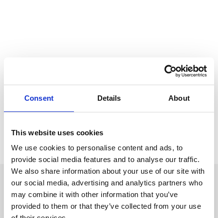
Website
Name, E-Mail-Adresse und Website in diesem Browser für
meinen nächsten Kommentar speichern.
POST COMMENT
Consent
Details
About
This website uses cookies
We use cookies to personalise content and ads, to
provide social media features and to analyse our traffic.
We also share information about your use of our site with
our social media, advertising and analytics partners who
may combine it with other information that you’ve
provided to them or that they’ve collected from your use
KUPER PHYSIOTHERAPIE ist Ihre Praxis für alle Arten von
of their services.