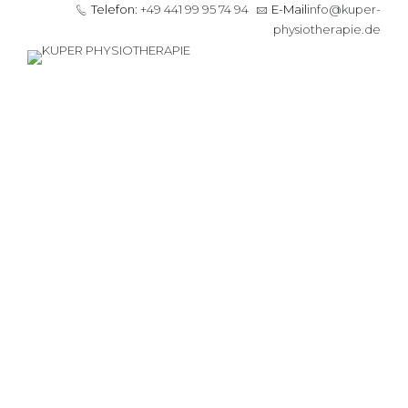
Telefon:
+49 441 99 95 74 94
E-Mail
info@kuper-
physiotherapie.de
Leave a Reply
Your email address will not be published. Required fields are
marked *
Comment
*
Name *
Email *